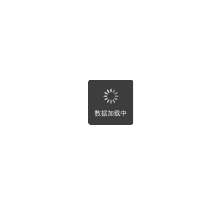
房屋趣事
寻求帮助
未完成
全部
附近
最新
最热
未完成
数据加载中
关闭
自动刷新设置