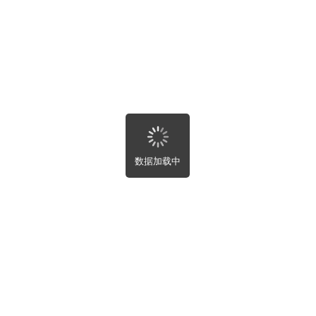
房屋趣事
寻求帮助
附近
全部
附近
最新
最热
未完成
数据加载中
关闭
自动刷新设置