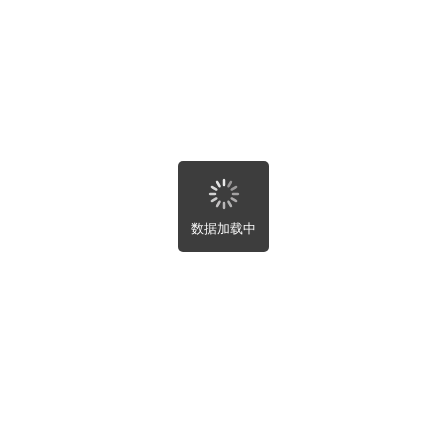
房屋趣事
寻求帮助
最新
全部
附近
最新
最热
未完成
数据加载中
关闭
自动刷新设置