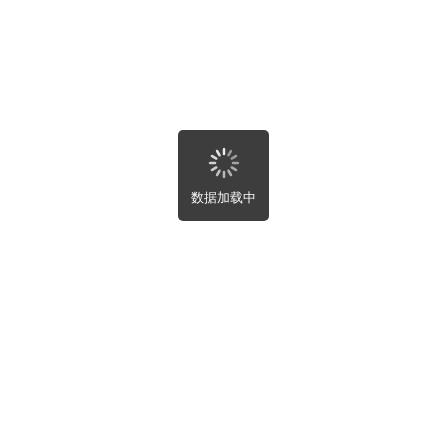
求帮助
部
近
新
热
完成
数据加载中
新设置