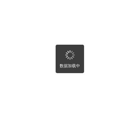
北省
南省
东省
西壮族自治区
南省
庆市
川省
州省
南省
藏自治区
西省
数据加载中
肃省
海省
夏回族自治区
疆维吾尔自治区
湾省
港特别行政区
门特别行政区
租售
部
屋租售
屋趣事