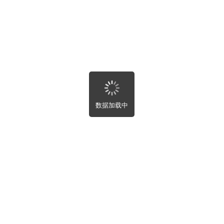
北省
南省
东省
西壮族自治区
南省
庆市
川省
州省
南省
藏自治区
西省
数据加载中
肃省
海省
夏回族自治区
疆维吾尔自治区
湾省
港特别行政区
门特别行政区
租售
部
屋租售
屋趣事