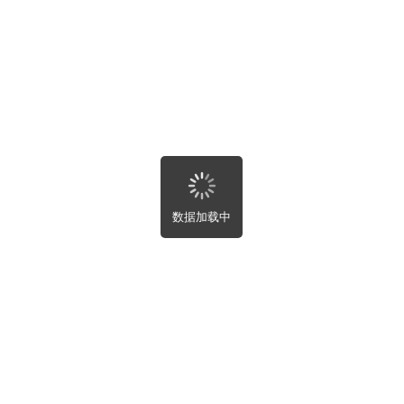
湖北省
湖南省
关闭
提交
广东省
广西壮族自治区
海南省
重庆市
四川省
贵州省
云南省
西藏自治区
首页
陕西省
甘肃省
数据加载中
青海省
宁夏回族自治区
新疆维吾尔自治区
租房
台湾省
香港特别行政区
澳门特别行政区
出售
买房
全部
房屋租售