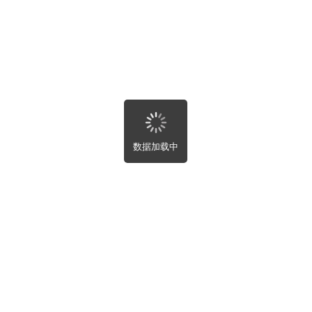
北省
南省
东省
西壮族自治区
南省
庆市
川省
州省
南省
藏自治区
西省
数据加载中
肃省
海省
夏回族自治区
疆维吾尔自治区
湾省
港特别行政区
门特别行政区
部
屋租售
屋趣事