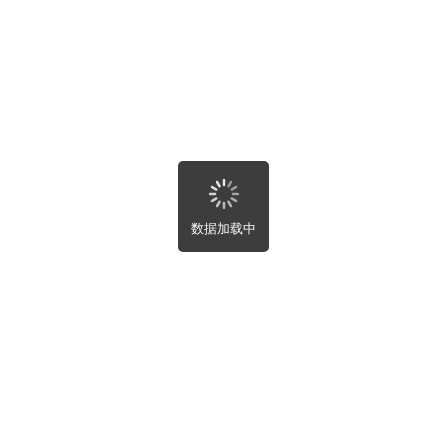
房屋趣事
寻求帮助
排序
全部
附近
最新
最热
未完成
数据加载中
关闭
自动刷新设置